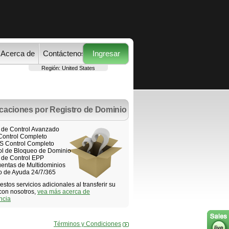
Acerca de
Contáctenos
Ingresar
Región:
United States
icaciones por Registro de Dominio
 de Control Avanzado
ontrol Completo
 Control Completo
ol de Bloqueo de Dominio
 de Control EPP
entas de Multidominios
o de Ayuda 24/7/365
stos servicios adicionales al transferir su
con nosotros,
vea más acerca de
ncia
Términos y Condiciones