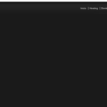
Inicio
Hosting
Domi