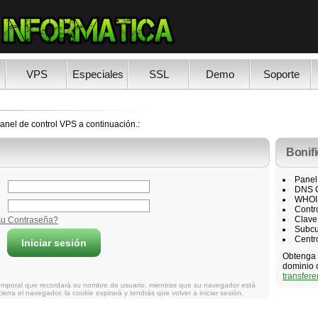
VPS
Especiales
SSL
Demo
Soporte
nel de control VPS a continuación.:
Bonif
Panel
DNS C
WHOIS
Contr
Clave
Subcu
Centr
Obtenga e
dominio 
transfere
 temporal que recordará su nombre de usuario, mientras que su navegador está
ierra el navegador, la cookie expirará y tendrás que volver a iniciar sesión.